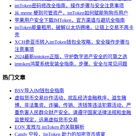
imToken密码修改全指南，操作步骤与安全注意事项
从 meme 梗到可管资产，imToken如何赋能狗狗币用户
苹果用户安全下载IMToken，官方渠道与避坑全指南
imToken能量租用，破解以太坊拥堵，让链上交易不再卡
壳
XCH奇亚币转入imToken钱包全攻略，安全操作步骤与
注意事项
2024最新imtoken正版，守护数字资产安全的可靠之选
imtoken鸿蒙系统安装全指南，步骤、安全与常见问题
热门文章
BSV导入IM钱包全指南
虚拟货币交易炒作活动，扰乱经济金融秩序，滋生赌
博、非法集资、诈骗、传销、洗钱等违法犯罪活动，严
重危害人民群众财产安全。请遵守国家法律法规和金融
监管规定，远离虚拟货币交易
EON 发放与 imToken 的关联解析
Candy 空投，ImToken 助力的加密货币盛宴