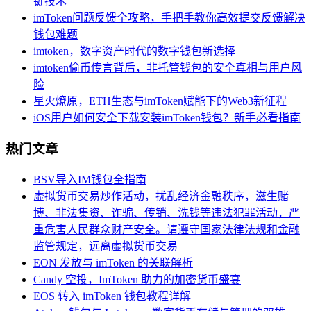
键技术
imToken问题反馈全攻略，手把手教你高效提交反馈解决
钱包难题
imtoken，数字资产时代的数字钱包新选择
imtoken偷币传言背后，非托管钱包的安全真相与用户风
险
星火燎原，ETH生态与imToken赋能下的Web3新征程
iOS用户如何安全下载安装imToken钱包？新手必看指南
热门文章
BSV导入IM钱包全指南
虚拟货币交易炒作活动，扰乱经济金融秩序，滋生赌
博、非法集资、诈骗、传销、洗钱等违法犯罪活动，严
重危害人民群众财产安全。请遵守国家法律法规和金融
监管规定，远离虚拟货币交易
EON 发放与 imToken 的关联解析
Candy 空投，ImToken 助力的加密货币盛宴
EOS 转入 imToken 钱包教程详解