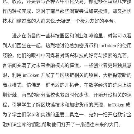
账、收款，还是参与各种去中心化交易，都能够在短短几步操
作内轻松完成，这对于南昌那些渴望尝试加密投资，却又担忧
技术门槛过高的人群来说,无疑是一个极为友好的平台。
漫步在南昌的一些科技园区和创业咖啡馆里，时常可以看
到人们围坐在一起，热烈地讨论着加密货币和 imToken 的使用
经验，他们的眼神中闪烁着对新兴科技的好奇与探索的光芒，
言语间充满了对未来金融模式的憧憬，一些创业者更是独具慧
眼，利用 imToken 开展了与区块链相关的项目，大胆探索新的
商业模式，仿佛是一群勇敢的开拓者，在数字经济的荒原上披
荆斩棘，南昌的部分高校也紧跟时代步伐，开始开设相关的课
程，引导学生了解区块链技术和加密货币的原理，imToken 成
为了学生们学习和实践的重要工具之一，宛如一把开启数字金
融知识宝库的钥匙,帮助他们打开了一扇通往未来的大门。