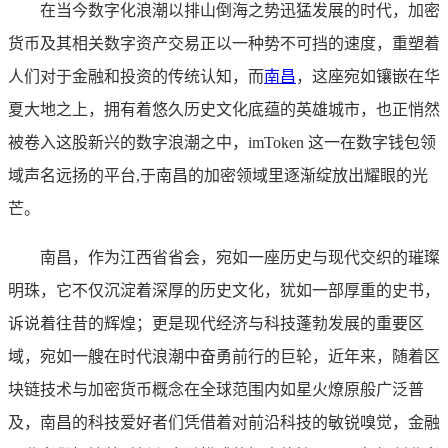
在当今数字化浪潮以排山倒海之势迅猛发展的时代，加密
货币及其相关数字资产交易正以一种势不可挡的速度，重塑着
人们对于金融和投资的传统认知，而
南昌
，这座宛如镶嵌在华
夏大地之上，拥有着悠久历史文化底蕴的英雄城市，也正悄然
被卷入这股新兴的数字浪潮之中，imToken 这一在数字钱包领
域声名远扬的平台,于南昌的加密领域里逐渐绽放出耀眼的光
芒。
南昌，作为江西省省会，宛如一座历史与现代交织的璀璨
明珠，它不仅沉淀着深厚的历史文化，犹如一部厚重的史书，
诉说着往昔的辉煌；更是现代经济与科技蓬勃发展的重要区
域，宛如一艘在时代浪潮中奋勇前行的巨轮，近年来，随着区
块链技术与加密货币概念在全球范围内如星火燎原般广泛普
及，南昌的科技爱好者们凭借着对前沿科技的敏锐嗅觉，金融