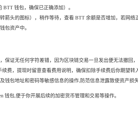
的 BTT 钱包，确保已正确添加）。
箭头的图标），稍作等待，查看 BTT 余额是否增加，若网络正
的钱包资产中。
，保证无任何字符差错，因为区块链交易一旦发出便无法撤回，若
续费，提现时留意查看费用说明，确保扣除手续费后你期望转入 imT
及钱包地址和密码等敏感信息的操作,防范信息泄露致使资产损
oken 钱包,便于你开展后续的加密货币管理和交易等操作。