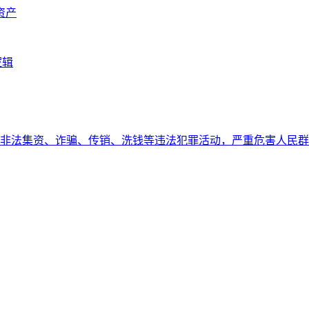
资产
逻辑
非法集资、诈骗、传销、洗钱等违法犯罪活动，严重危害人民群