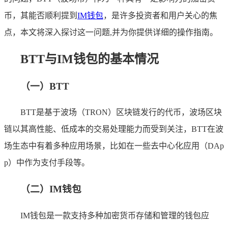
币，其能否顺利提到
IM钱包
，是许多投资者和用户关心的焦
点，本文将深入探讨这一问题,并为你提供详细的操作指南。
BTT与IM钱包的基本情况
（一）BTT
BTT是基于波场（TRON）区块链发行的代币，波场区块
链以其高性能、低成本的交易处理能力而受到关注，BTT在波
场生态中有着多种应用场景，比如在一些去中心化应用（DAp
p）中作为支付手段等。
（二）IM钱包
IM钱包是一款支持多种加密货币存储和管理的钱包应