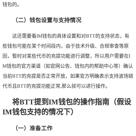
钱包的。
（二）钱包设置与支持情况
这还需要看IM钱包的具体设置和对BTT的支持状态，有
些钱包可能在某个时间段内，由于技术升级、合规审查等原
因，暂时对某些代币的充提功能进行调整，所以用户需要在I
M钱包的官方渠道（如官网公告、钱包内的帮助中心等）确认
当前BTT的充提是否正常开放，如果官方明确表示支持波场链
代币且BTT的充提功能正常,那么就可以进行操作。
将BTT提到IM钱包的操作指南（假设
IM钱包支持的情况下）
（一）准备工作