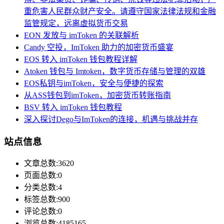
重危害人民群众财产安全。请遵守国家法律法规和金融
监管规定，远离虚拟货币交易
EON 发放与 imToken 的关联解析
Candy 空投，ImToken 助力的加密货币盛宴
EOS 转入 imToken 钱包教程详解
Atoken 钱包与 Imtoken，数字货币存储与管理的双雄
EOS私钥与imToken，安全与便捷的探索
从ASS钱包到imToken，加密货币转账指南
BSV 转入 imToken 钱包教程
深入探讨Dego与ImToken的连接，机遇与挑战并存
站点信息
文章总数:3620
页面总数:0
分类总数:4
标签总数:900
评论总数:0
浏览总数:4185165