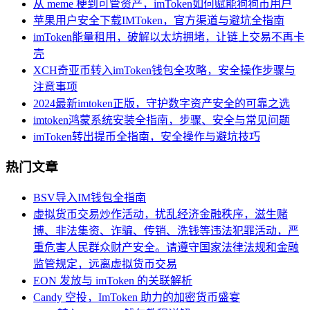
从 meme 梗到可管资产，imToken如何赋能狗狗币用户
苹果用户安全下载IMToken，官方渠道与避坑全指南
imToken能量租用，破解以太坊拥堵，让链上交易不再卡
壳
XCH奇亚币转入imToken钱包全攻略，安全操作步骤与
注意事项
2024最新imtoken正版，守护数字资产安全的可靠之选
imtoken鸿蒙系统安装全指南，步骤、安全与常见问题
imToken转出提币全指南，安全操作与避坑技巧
热门文章
BSV导入IM钱包全指南
虚拟货币交易炒作活动，扰乱经济金融秩序，滋生赌
博、非法集资、诈骗、传销、洗钱等违法犯罪活动，严
重危害人民群众财产安全。请遵守国家法律法规和金融
监管规定，远离虚拟货币交易
EON 发放与 imToken 的关联解析
Candy 空投，ImToken 助力的加密货币盛宴