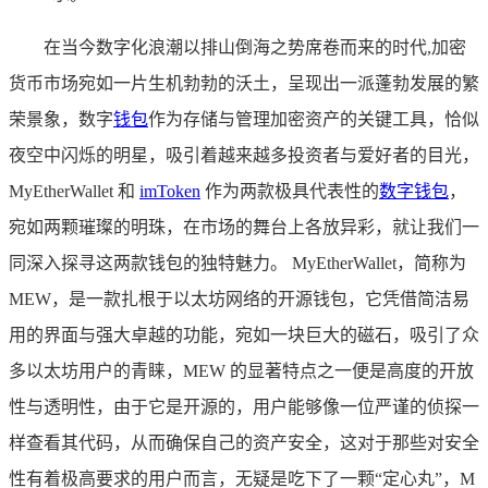
在当今数字化浪潮以排山倒海之势席卷而来的时代,加密
货币市场宛如一片生机勃勃的沃土，呈现出一派蓬勃发展的繁
荣景象，数字
钱包
作为存储与管理加密资产的关键工具，恰似
夜空中闪烁的明星，吸引着越来越多投资者与爱好者的目光，
MyEtherWallet 和
imToken
作为两款极具代表性的
数字钱包
，
宛如两颗璀璨的明珠，在市场的舞台上各放异彩，就让我们一
同深入探寻这两款钱包的独特魅力。 MyEtherWallet，简称为
MEW，是一款扎根于以太坊网络的开源钱包，它凭借简洁易
用的界面与强大卓越的功能，宛如一块巨大的磁石，吸引了众
多以太坊用户的青睐，MEW 的显著特点之一便是高度的开放
性与透明性，由于它是开源的，用户能够像一位严谨的侦探一
样查看其代码，从而确保自己的资产安全，这对于那些对安全
性有着极高要求的用户而言，无疑是吃下了一颗“定心丸”，M