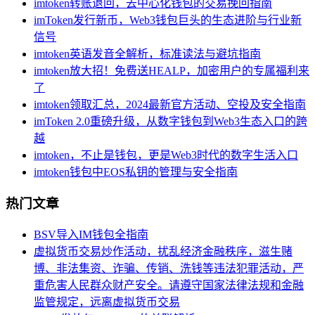
imtoken转账退回，去中心化钱包的交易挽回指南
imToken发行新币，Web3钱包巨头的生态进阶与行业新
信号
imtoken英语发音全解析，标准读法与避坑指南
imtoken放大招！免费送HEALP，加密用户的专属福利来
了
imtoken领取汇总，2024最新官方活动、空投及安全指南
imToken 2.0重磅升级，从数字钱包到Web3生态入口的跨
越
imtoken，不止是钱包，更是Web3时代的数字生活入口
imtoken钱包中EOS私钥的管理与安全指南
热门文章
BSV导入IM钱包全指南
虚拟货币交易炒作活动，扰乱经济金融秩序，滋生赌
博、非法集资、诈骗、传销、洗钱等违法犯罪活动，严
重危害人民群众财产安全。请遵守国家法律法规和金融
监管规定，远离虚拟货币交易