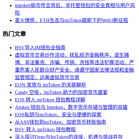
imtoken偷币传言背后，非托管钱包的安全真相与用户风
险
星火燎原，ETH生态与imToken赋能下的Web3新征程
热门文章
BSV导入IM钱包全指南
虚拟货币交易炒作活动，扰乱经济金融秩序，滋生赌
博、非法集资、诈骗、传销、洗钱等违法犯罪活动，严
重危害人民群众财产安全。请遵守国家法律法规和金融
监管规定，远离虚拟货币交易
EON 发放与 imToken 的关联解析
Candy 空投，ImToken 助力的加密货币盛宴
EOS 转入 imToken 钱包教程详解
Atoken 钱包与 Imtoken，数字货币存储与管理的双雄
EOS私钥与imToken，安全与便捷的探索
从ASS钱包到imToken，加密货币转账指南
BSV 转入 imToken 钱包教程
深入探讨Dego与ImToken的连接，机遇与挑战并存