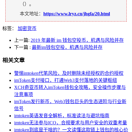
（
）。
本文地址：
https://www.lryz.cn/jhgfa/20.html
标签：
加密货币
上一篇:
2019 年最新 im 钱包空投币，机遇与风险并存
下一篇
:
最新im钱包空投，机遇与风险并存
相关文章
警惕imtoken代笔风险，及时删除未经授权的合约授权
imToken支付接口，打通Web3支付落地的关键枢纽
XCH奇亚币转入imToken钱包全攻略，安全操作步骤与
注意事项
imToken发行新币，Web3钱包巨头的生态进阶与行业新
信号
imtoken英语发音全解析，标准读法与避坑指南
imtoken无法参与ICO，合规要求与用户安全的双重考量
imtoken到底是干啥的？一文读懂这款链上钱包的核心价