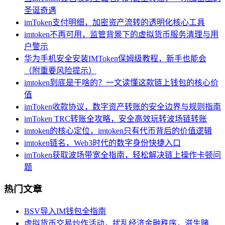
圣诞奇遇
imToken支付明细，加密资产流转的透明化核心工具
imtoken不再可用，监管背景下的虚拟货币服务清理与用
户警示
华为手机安全安装IMToken保姆级教程，新手也能会
（附重要风险提示）
imtoken到底是干啥的？一文读懂这款链上钱包的核心价
值
imToken收款协议，数字资产转账的安全边界与规则指南
imToken TRC转账全攻略，安全高效玩转波场链转账
imtoken的核心定位，imtoken只有代币背后的价值逻辑
imtoken链名，Web3时代的数字身份快捷入口
imToken获取波场带宽全指南，轻松解决链上操作卡顿问
题
热门文章
BSV导入IM钱包全指南
虚拟货币交易炒作活动，扰乱经济金融秩序，滋生赌