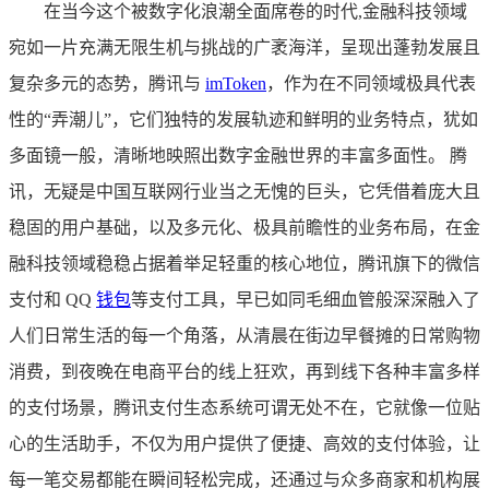
在当今这个被数字化浪潮全面席卷的时代,金融科技领域
宛如一片充满无限生机与挑战的广袤海洋，呈现出蓬勃发展且
复杂多元的态势，腾讯与
imToken
，作为在不同领域极具代表
性的“弄潮儿”，它们独特的发展轨迹和鲜明的业务特点，犹如
多面镜一般，清晰地映照出数字金融世界的丰富多面性。 腾
讯，无疑是中国互联网行业当之无愧的巨头，它凭借着庞大且
稳固的用户基础，以及多元化、极具前瞻性的业务布局，在金
融科技领域稳稳占据着举足轻重的核心地位，腾讯旗下的微信
支付和 QQ
钱包
等支付工具，早已如同毛细血管般深深融入了
人们日常生活的每一个角落，从清晨在街边早餐摊的日常购物
消费，到夜晚在电商平台的线上狂欢，再到线下各种丰富多样
的支付场景，腾讯支付生态系统可谓无处不在，它就像一位贴
心的生活助手，不仅为用户提供了便捷、高效的支付体验，让
每一笔交易都能在瞬间轻松完成，还通过与众多商家和机构展