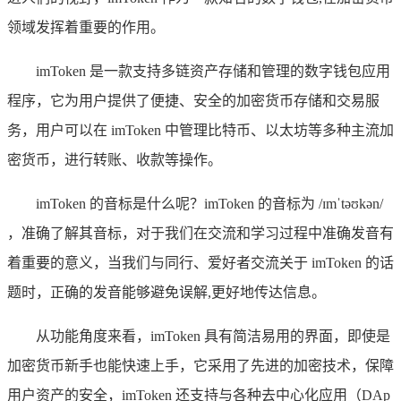
领域发挥着重要的作用。
imToken 是一款支持多链资产存储和管理的数字钱包应用
程序，它为用户提供了便捷、安全的加密货币存储和交易服
务，用户可以在 imToken 中管理比特币、以太坊等多种主流加
密货币，进行转账、收款等操作。
imToken 的音标是什么呢？imToken 的音标为 /ɪmˈtəʊkən/
，准确了解其音标，对于我们在交流和学习过程中准确发音有
着重要的意义，当我们与同行、爱好者交流关于 imToken 的话
题时，正确的发音能够避免误解,更好地传达信息。
从功能角度来看，imToken 具有简洁易用的界面，即使是
加密货币新手也能快速上手，它采用了先进的加密技术，保障
用户资产的安全，imToken 还支持与各种去中心化应用（DAp