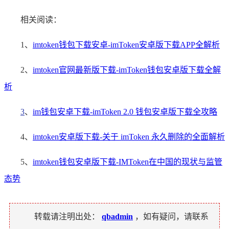
相关阅读：
1、
imtoken钱包下载安卓-imToken安卓版下载APP全解析
2、
imtoken官网最新版下载-imToken钱包安卓版下载全解
析
3
、
im钱包安卓下载-imToken 2.0 钱包安卓版下载全攻略
4、
imtoken安卓版下载-关于 imToken 永久删除的全面解析
5、
imtoken钱包安卓版下载-IMToken在中国的现状与监管
态势
转载请注明出处：
qbadmin
，如有疑问，请联系