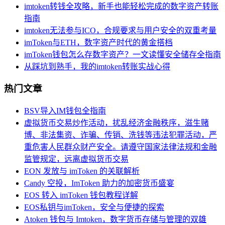
imtoken转钱全攻略，新手也能轻松完成的数字资产转账
指南
imtoken无法参与ICO，合规要求与用户安全的双重考量
imToken与ETH，数字资产时代的黄金搭档
imToken钱包怎么存数字资产？一文读懂安全储存全指南
从踩坑到熟手，我的imtoken转账实战心得
热门文章
BSV导入IM钱包全指南
虚拟货币交易炒作活动，扰乱经济金融秩序，滋生赌
博、非法集资、诈骗、传销、洗钱等违法犯罪活动，严
重危害人民群众财产安全。请遵守国家法律法规和金融
监管规定，远离虚拟货币交易
EON 发放与 imToken 的关联解析
Candy 空投，ImToken 助力的加密货币盛宴
EOS 转入 imToken 钱包教程详解
EOS私钥与imToken，安全与便捷的探索
Atoken 钱包与 Imtoken，数字货币存储与管理的双雄