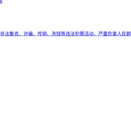
题
非法集资、诈骗、传销、洗钱等违法犯罪活动，严重危害人民群