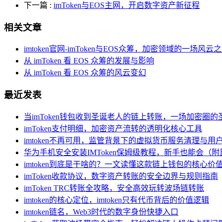
下一篇
:
imToken与EOS主网，开启数字资产新征程
相关文章
imtoken官网-imToken与EOS众筹，加密领域的一场风云
从 imToken 看 EOS 众筹的发展与影响
从 imToken 看 EOS 众筹的风云变幻
最近发表
当imToken钱包收到圣诞老人的链上转账，一场加密圈的
imToken支付明细，加密资产流转的透明化核心工具
imtoken不再可用，监管背景下的虚拟货币服务清理与用
华为手机安全安装IMToken保姆级教程，新手也能会（
imtoken到底是干啥的？一文读懂这款链上钱包的核心价
imToken收款协议，数字资产转账的安全边界与规则指南
imToken TRC转账全攻略，安全高效玩转波场链转账
imtoken的核心定位，imtoken只有代币背后的价值逻辑
imtoken链名，Web3时代的数字身份快捷入口