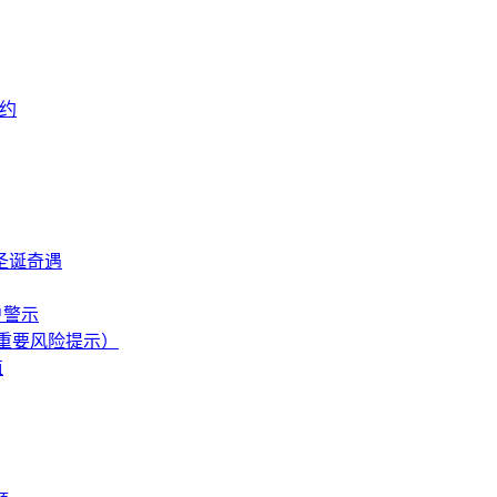
之约
圣诞奇遇
户警示
附重要风险提示）
值